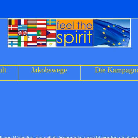
lt
Jakobswege
Die Kampagn
lt von Websites, die mittels Hyperlinks erreicht werden nicht ver