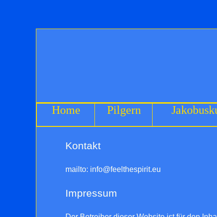
Home
Pilgern
Jakobusku
Kontakt
mailto: info@feelthespirit.eu
Impressum
Der Betreiber dieser Website ist für den Inha